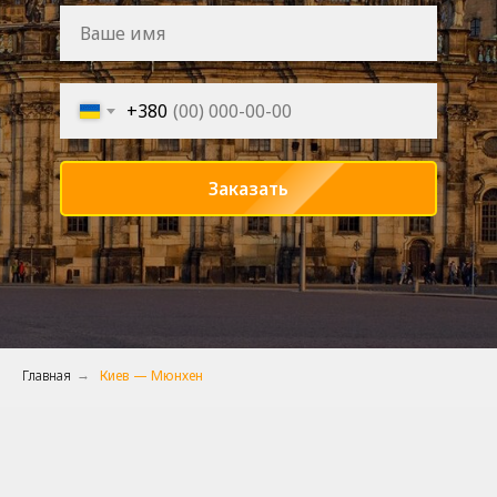
+380
Заказать
Главная
Киев — Мюнхен
→